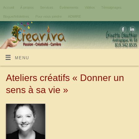
Accueil
À propos
Services
Événements
Vidéos
Témoignages
Blogue/Infolettres
Pour nous joindre
ADMIRE
MENU
Ateliers créatifs « Donner un
sens à sa vie »