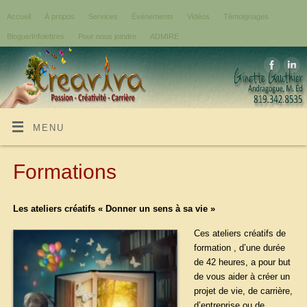
Accueil
À propos
Services
Événements
Vidéos
Témoignages
Blogue/Infolettres
Pour nous joindre
ADMIRE
MENU
Formations
Les ateliers créatifs « Donner un sens à sa vie »
Ces ateliers créatifs de
formation , d’une durée
de 42 heures, a pour but
de vous aider à créer un
projet de vie, de carrière,
d’entreprise ou de