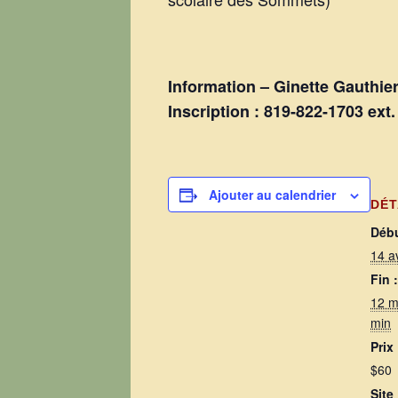
Information – Ginette Gauthi
Inscription : 819-822-1703 e
Ajouter au calendrier
DÉT
Débu
14 a
Fin :
12 m
min
Prix 
$60
Site 