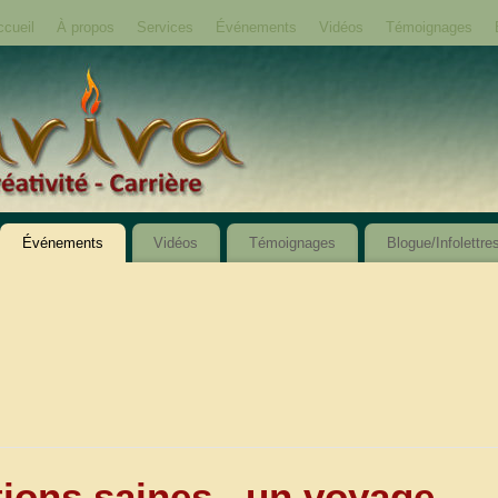
ccueil
À propos
Services
Événements
Vidéos
Témoignages
Événements
Vidéos
Témoignages
Blogue/Infolettre
ations saines.. un voyage