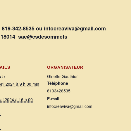
er 819-342-8535 ou infocreaviva@gmail.com
xt. 18014 sae@csdesommets
AILS
ORGANISATEUR
t :
Ginette Gauthier
Téléphone
vril 2024 à 9 h 00 min
8193428535
E-mail
ai 2024 à 16 h 00
infocreaviva@gmail.com
:
: