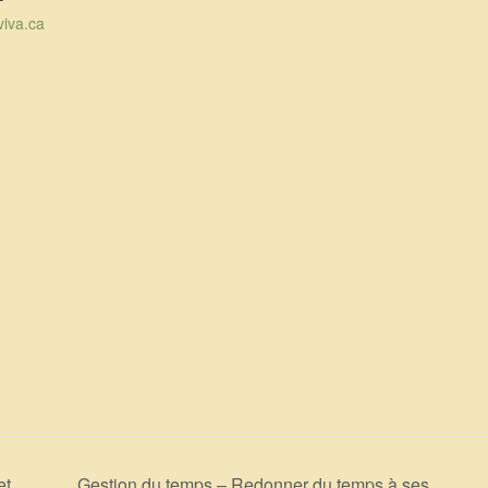
viva.ca
et
Gestion du temps – Redonner du temps à ses