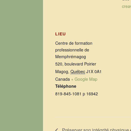
crea
LIEU
Centre de formation
professionnelle de
Memphrémagog
520, boulevard Poirier
Magog
,
Québec
J1X 0A1
Canada
+ Google Map
Téléphone
819-845-1081 p 16942
Préserver son intégrité physique 